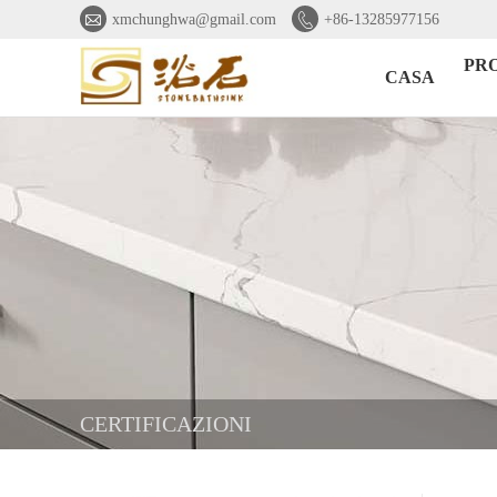


xmchunghwa@gmail.com
+86-13285977156
PR
CASA
CERTIFICAZIONI