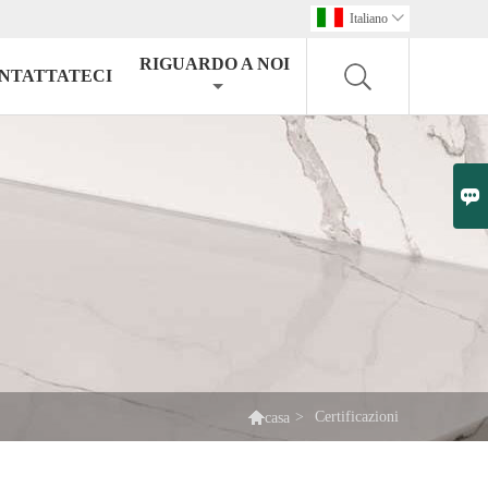
Italiano

RIGUARDO A NOI
NTATTATECI


>
Certificazioni
casa