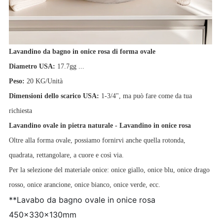
Lavandino da bagno in onice rosa di forma ovale
Diametro USA:
17.7gg ...
Peso:
20 KG/Unità
Dimensioni dello scarico USA:
1-3/4", ma può fare come da tua
richiesta
Lavandino ovale in pietra naturale - Lavandino in onice rosa
Oltre alla forma ovale, possiamo fornirvi anche quella rotonda,
quadrata, rettangolare, a cuore e così via.
Per la selezione del materiale onice: onice giallo, onice blu, onice drago
rosso, onice arancione, onice bianco, onice verde, ecc.
**Lavabo da bagno ovale in onice rosa
450x330x130mm