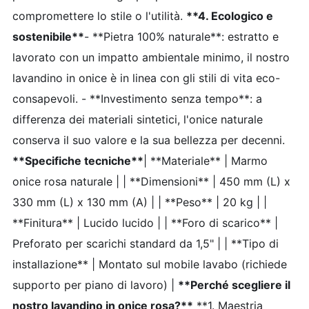
compromettere lo stile o l'utilità.
**4. Ecologico e
sostenibile**
- **Pietra 100% naturale**: estratto e
lavorato con un impatto ambientale minimo, il nostro
lavandino in onice è in linea con gli stili di vita eco-
consapevoli. - **Investimento senza tempo**: a
differenza dei materiali sintetici, l'onice naturale
conserva il suo valore e la sua bellezza per decenni.
**Specifiche tecniche**
| **Materiale** | Marmo
onice rosa naturale | | **Dimensioni** | 450 mm (L) x
330 mm (L) x 130 mm (A) | | **Peso** | 20 kg | |
**Finitura** | Lucido lucido | | **Foro di scarico** |
Preforato per scarichi standard da 1,5" | | **Tipo di
installazione** | Montato sul mobile lavabo (richiede
supporto per piano di lavoro) |
**Perché scegliere il
nostro lavandino in onice rosa?**
**1. Maestria