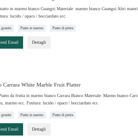
iatto in marmo bianco Guangxi Materiale: marmo bianco Guangxi Altri materiali
itura: lucido / opaco / bocciardato ecc.
i granito
Piatto in marmo
Piatto di pietra
Send Email
Dettagli
 Carrara White Marble Fruit Platter
iatto da frutta in marmo bianco Carrara Bianco Materiale: Marmo bianco Carrara
lu, marmo ecc. Finitura: lucido / opaco / bocciardato ecc.
i granito
Piatto in marmo
Piatto di pietra
Send Email
Dettagli