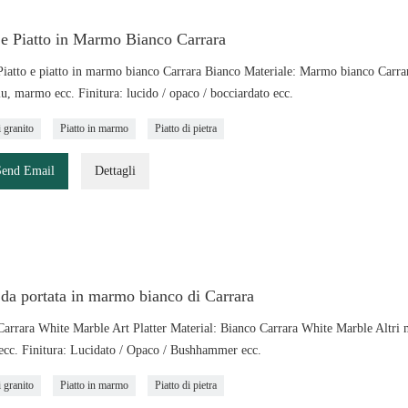
 e Piatto in Marmo Bianco Carrara
iatto e piatto in marmo bianco Carrara Bianco Materiale: Marmo bianco Carrara 
lu, marmo ecc. Finitura: lucido / opaco / bocciardato ecc.
i granito
Piatto in marmo
Piatto di pietra
Send Email
Dettagli
 da portata in marmo bianco di Carrara
arrara White Marble Art Platter Material: Bianco Carrara White Marble Altri m
ecc. Finitura: Lucidato / Opaco / Bushhammer ecc.
i granito
Piatto in marmo
Piatto di pietra