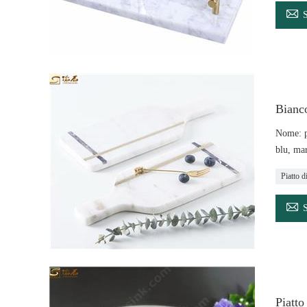

Bianco
Nome: pi
blu, mar
Piatto d

Piatt