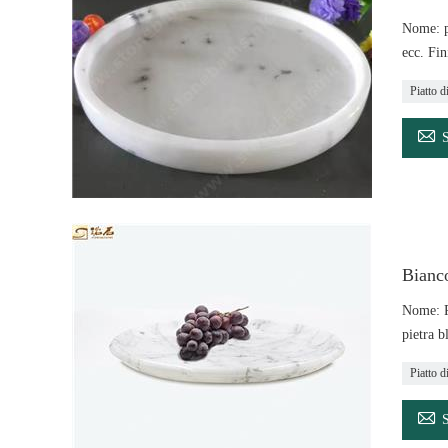
Nome: p
ecc. Fin
Piatto d

Bianco
Nome: P
pietra b
Piatto d
