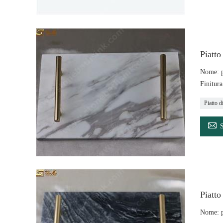
Piatto
Nome: pi
Finitura
Piatto d

Piatto
Nome: pi