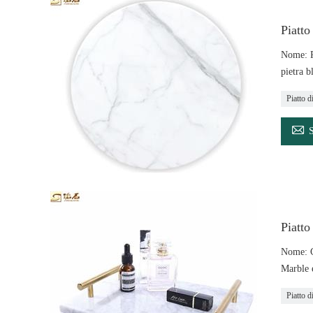
Piatto
Nome: P
pietra b
Piatto d

Piatto
Nome: C
Marble 
Piatto d