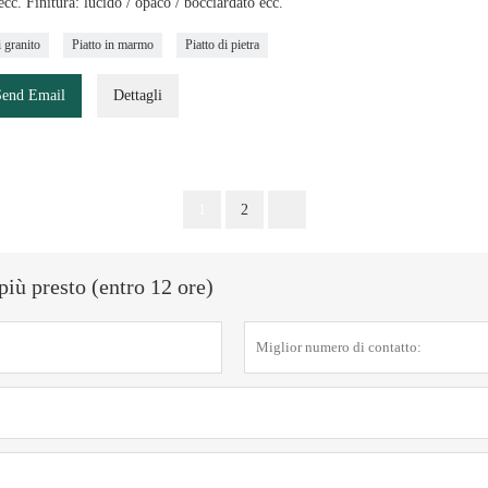
c. Finitura: lucido / opaco / bocciardato ecc.
i granito
Piatto in marmo
Piatto di pietra
Send Email
Dettagli
1
2
più presto (entro 12 ore)