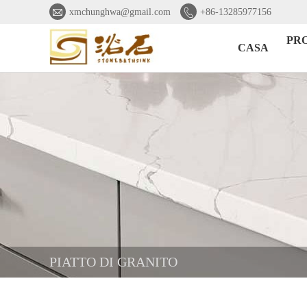


xmchunghwa@gmail.com
+86-13285977156
PR
CASA
PIATTO DI GRANITO