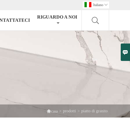
Italiano

RIGUARDO A NOI
NTATTATECI


>
prodotti
>
piatto di granito
casa