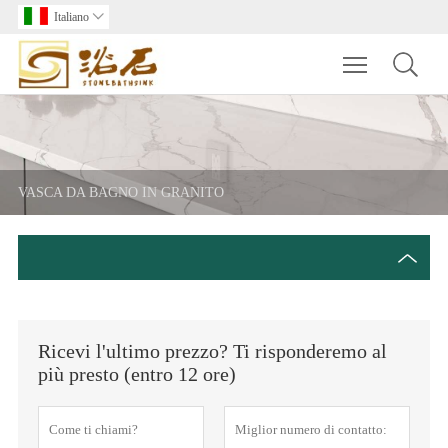
Italiano

Toggle main m
VASCA DA BAGNO IN GRANITO
Ricevi l'ultimo prezzo? Ti risponderemo al
più presto (entro 12 ore)